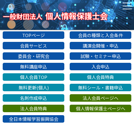
個人情報保護士会
一般財団法人
TOPページ
会員の種類と入会条件
会員サービス
講演会開催・申込
委員会・研究会
試験・セミナー申込
無料講座申込
入会申込
個人会員TOP
個人会員特典
無料更新(個人)
無料シール・書籍申込
名刺作成申込
法人会員ページへ
法人会員特典
個人情報保護士ページへ
全日本情報学習振興協会