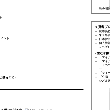
当会開
士
＜演者プ
慶應義
東京弁
ポイント
日本労
個人情
を出版
＜主な著書
「マイ
「マイ
－７つ
ー」
「マイ
「公認
の踏まえて）
など多