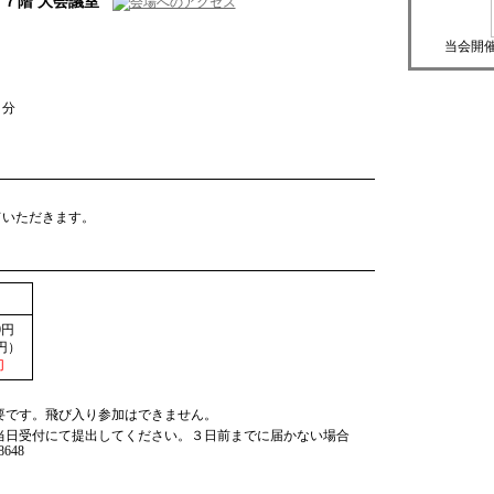
７階 大会議室
当会開
８分
ていただきます。
0円
0円）
切
要です。飛び入り参加はできません。
当日受付にて提出してください。３日前までに届かない場合
648