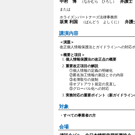
中村 博
弁護士
（なかむら ひろし）
または
ホライズンパートナーズ法律事務所
坂東 利国
弁護
（ばんどう よしくに）
講演内容
＜演題＞
改正個人情報保護法とガイドラインへの対応
＜概要と項目＞
個人情報保護法の改正点の概要
重要改正項目の解説
①個人情報の定義の明確化
②匿名加工情報の新設とその内容
③名簿取引の規制
④オプトアウト規定の見直し
⑤グローバル化への対応
実務対応の重要ポイント（新ガイドライン
対象
・すべての事業者の方
会場