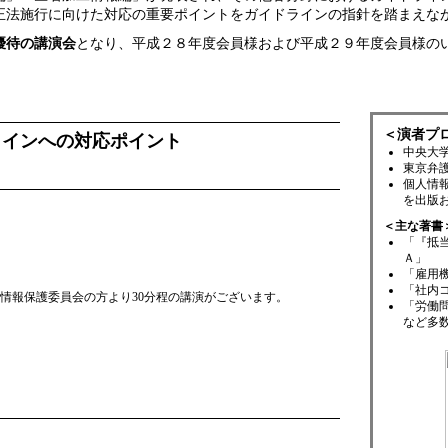
正法施行に向けた対応の重要ポイントをガイドラインの指針を踏まえな
優待の講演会
となり、平成２８年度会員様および平成２９年度会員様の
。
＜演者プ
ラインへの対応ポイント
中央大
東京弁
個人情
を出版
＜主な著書
「『抵
Ａ」
「雇用
「社内
情報保護委員会の方より30分程の講演がございます。
「労働
など多