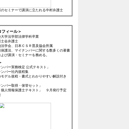
催のセミナーで講演に立たれる中村弁護士
ロフィール＞
塾大学法学部法律学科卒業
護士会弁護士
働法学会、日本ＣＳＲ普及協会所属
報保護法、マイナンバーに関する数多くの著書
および講演・セミナーを務める。
＞
ナンバー実務検定 公式テキスト」
ナンバー社内規程集
のモデル規程・書式とわかりやすい解説付き
ナンバー取得・保管セット」
 個人情報保護士テキスト」 ９月発行予定
数