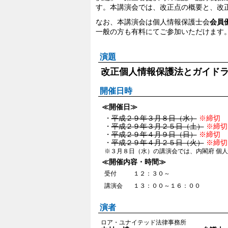
す。本講演会では、改正点の概要と、改
なお、本講演会は個人情報保護士会
会員
一般の方も有料にてご参加いただけます
演題
改正個人情報保護法とガイド
開催日時
≪開催日≫
・
平成２９年３月８日（水）
※締切
・
平成２９年３月２５日（土）
※締切
・
平成２９年４月９日（日）
※締切
・
平成２９年４月２５日（火）
※締切
※３月８日（水）の講演会では、内閣府 個人
≪開催内容・時間≫
受付
１２：３０～
講演会
１３：００～１６：００
演者
ロア・ユナイテッド法律事務所