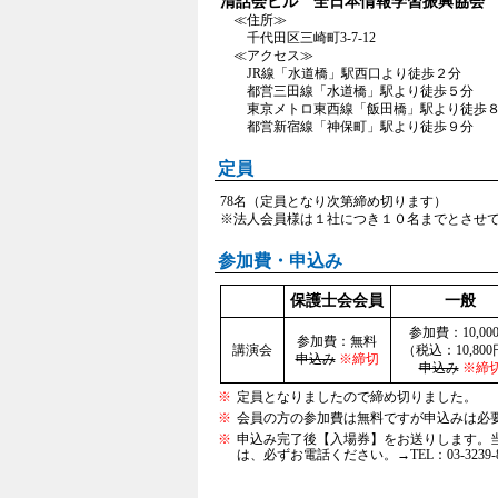
清話会ビル 全日本情報学習振興協会 
≪住所≫
千代田区三崎町3-7-12
≪アクセス≫
JR線「水道橋」駅西口より徒歩２分
都営三田線「水道橋」駅より徒歩５分
東京メトロ東西線「飯田橋」駅より徒歩
都営新宿線「神保町」駅より徒歩９分
定員
78名（定員となり次第締め切ります）
※法人会員様は１社につき１０名までとさせ
参加費・申込み
保護士会会員
一般
参加費：10,00
参加費：無料
講演会
（税込：10,80
申込み
※締切
申込み
※締
※
定員となりましたので締め切りました。
※
会員の方の参加費は無料ですが申込みは必
※
申込み完了後【入場券】をお送りします。
は、必ずお電話ください。→TEL：03-3239-8