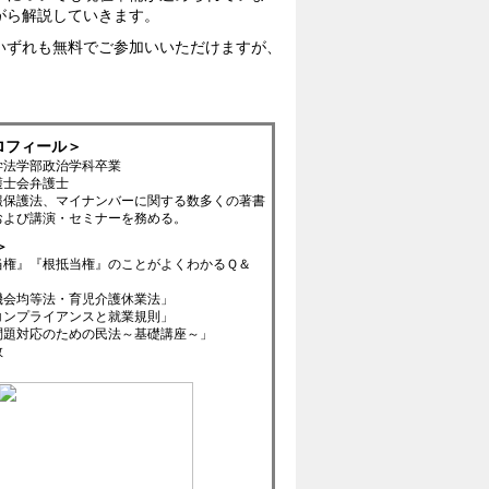
がら解説していきます。
いずれも無料でご参加いいただけますが、
ロフィール＞
学法学部政治学科卒業
護士会弁護士
報保護法、マイナンバーに関する数多くの著書
および講演・セミナーを務める。
＞
当権』『根抵当権』のことがよくわかるＱ＆
機会均等法・育児介護休業法」
コンプライアンスと就業規則」
問題対応のための民法～基礎講座～」
数